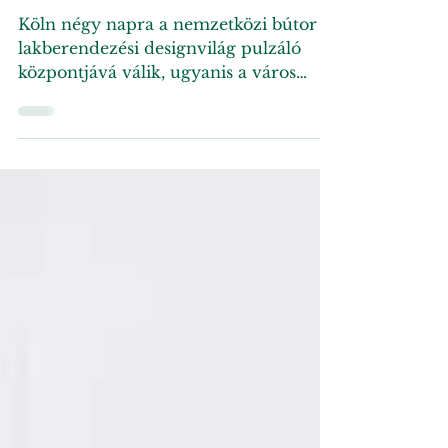
Amikor a város
kiállítótérré változik
Köln négy napra a nemzetközi bútor és
lakberendezési designvilág pulzáló
központjává válik, ugyanis a város
ikonikus épületeiben,...