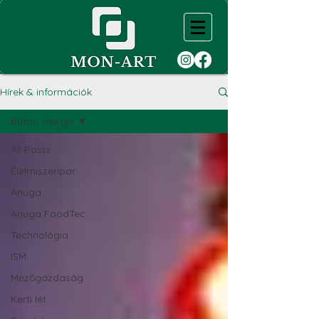
Hírek & információk
Bútor, design
All Posts
Élelmiszeripar
Anuga
Anuga FoodTec
Technológia
ISM
Mezőgazdaság
Kerti lét