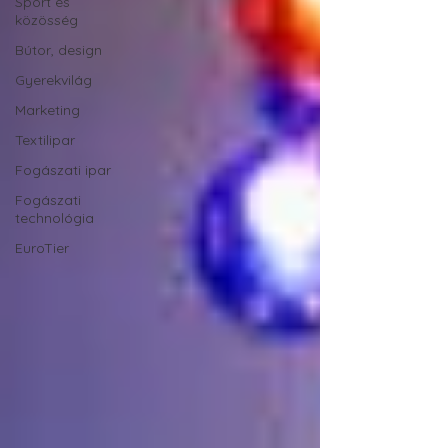
Sport és
közösség
Bútor, design
Gyerekvilág
Marketing
Textilipar
Fogászati ipar
Fogászati
technológia
EuroTier