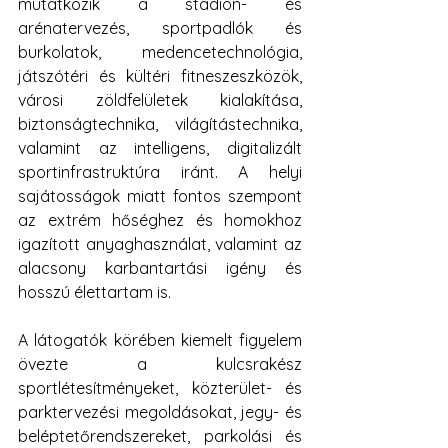
mutatkozik a stadion- és 
arénatervezés, sportpadlók és 
burkolatok, medencetechnológia, 
játszótéri és kültéri fitneszeszközök, 
városi zöldfelületek kialakítása, 
biztonságtechnika, világítástechnika, 
valamint az intelligens, digitalizált 
sportinfrastruktúra iránt. A helyi 
sajátosságok miatt fontos szempont 
az extrém hőséghez és homokhoz 
igazított anyaghasználat, valamint az 
alacsony karbantartási igény és 
hosszú élettartam is.
A látogatók körében kiemelt figyelem 
övezte a kulcsrakész 
sportlétesítményeket, közterület- és 
parktervezési megoldásokat, jegy- és 
beléptetőrendszereket, parkolási és 