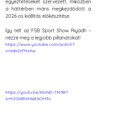
egyeztetéseket szervezett, miközben 
a háttérben máris megkezdődött a 
2026-os kiállítás előkészítése.
Így telt az FSB Sport Show Riyadh – 
nézze meg a legjobb pillanatokat!
https://www.youtube.com/watch?
v=adx2nfYrxAw
https://youtu.be/KloND-TM7BI?
si=h2GNBtsh6eE6OH3o