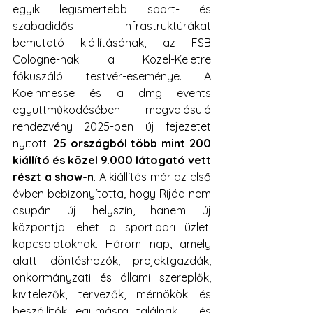
egyik legismertebb sport- és 
szabadidős infrastruktúrákat 
bemutató kiállításának, az FSB 
Cologne-nak a Közel-Keletre 
fókuszáló testvér-eseménye. A 
Koelnmesse és a dmg events 
együttműködésében megvalósuló 
rendezvény 2025-ben új fejezetet 
nyitott: 
25 országból több mint 200 
kiállító és közel 9.000 látogató vett 
részt a show-n
. A kiállítás már az első 
évben bebizonyította, hogy Rijád nem 
csupán új helyszín, hanem új 
központja lehet a sportipari üzleti 
kapcsolatoknak. Három nap, amely 
alatt döntéshozók, projektgazdák, 
önkormányzati és állami szereplők, 
kivitelezők, tervezők, mérnökök és 
beszállítók egymásra találnak – és 