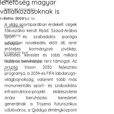
lehetőség magyar
Kerti lét
Sport és közösség
vállalkozásoknak is
Bútor, design
Frissítve:
2025. júl. 10.
A világ sportiparában érdekelt cégek 
Gyerekvilág
fókuszába került Rijád. Szaúd-Arábia 
Marketing
sport- és szabadidős iparága 
példátlan növekedés előtt áll, amit 
Textilipar
erőteljes kormányzati jövőkép, 
Fogászati ipar
kivételes kereslet és több milliárd 
dolláros beruházási terv támogat. Az 
Fogászati technológia
ország Vision 2030 fejlesztési 
EuroTier
programja, a 2034-es FIFA labdarúgó-
világbajnokság, valamint több más 
monumentális sport- és szabadidős 
infrastruktúra-projekt előkészületei 
óriási beruházási keresletet 
generálnak: a Trojena futurisztikus 
üdülőváros, a Qiddiya élményközpont 