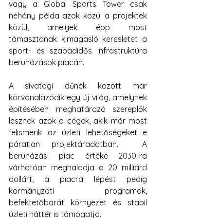
vagy a Global Sports Tower csak 
néhány példa azok közül a projektek 
közül, amelyek épp most 
támasztanak kimagasló keresletet a 
sport- és szabadidős infrastruktúra 
beruházások piacán.
A sivatagi dűnék között már 
körvonalazódik egy új világ, amelynek 
építésében meghatározó szereplők 
lesznek azok a cégek, akik már most 
felismerik az üzleti lehetőségeket e 
páratlan projektáradatban.  A 
beruházási piac értéke 2030-ra 
várhatóan meghaladja a 20 milliárd 
dollárt, a piacra lépést pedig 
kormányzati programok, 
befektetőbarát környezet és stabil 
üzleti háttér is támogatja.