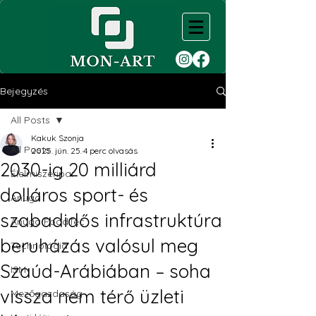
Bejegyzés
All Posts
Kakuk Szonja
All Posts
2025. jún. 25.
4 perc olvasás
2030-ig 20 milliárd
Élelmiszeripar
dolláros sport- és
Anuga
szabadidős infrastruktúra
Anuga FoodTec
beruházás valósul meg
Technológia
Szaúd-Arábiában – soha
ISM
vissza nem térő üzleti
Mezőgazdaság