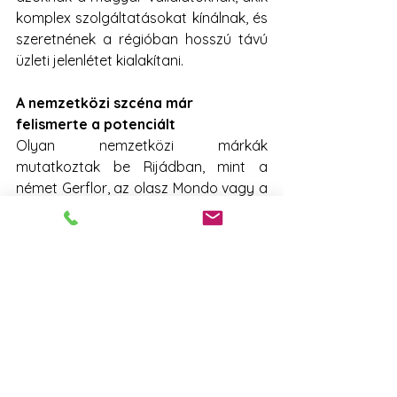
komplex szolgáltatásokat kínálnak, és 
szeretnének a régióban hosszú távú 
üzleti jelenlétet kialakítani.
A nemzetközi szcéna már 
felismerte a potenciált
Olyan nemzetközi márkák 
mutatkoztak be Rijádban, mint a 
német Gerflor, az olasz Mondo vagy a 
holland Greenfields – és ott voltak 
amerikai és japán cégek is, például a 
Yardex LLC és a Kotobuki Group. Kína 
és Olaszország külön nemzeti 
pavilonnal vett részt, ami világosan 
mutatja: ezek az országok hosszú 
távra terveznek a régióban. A 
régióhoz közeli közép-európai 
országok – mint Lengyelország, 