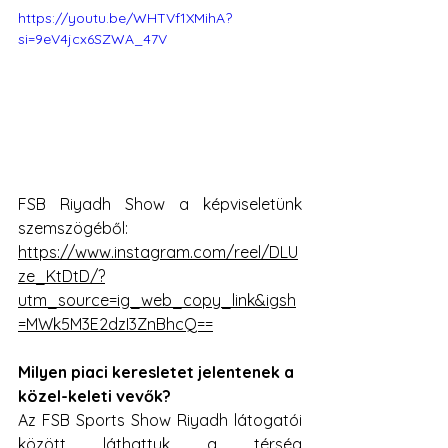
https://youtu.be/WHTVf1XMihA?
si=9eV4jcx6SZWA_47V
FSB Riyadh Show a képviseletünk 
szemszögéből:
https://www.instagram.com/reel/DLU
ze_KtDtD/?
utm_source=ig_web_copy_link&igsh
=MWk5M3E2dzI3ZnBhcQ==
Milyen piaci keresletet jelentenek a 
közel-keleti vevők?
Az FSB Sports Show Riyadh látogatói 
között láthattuk a térség 