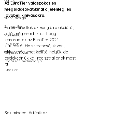
Kerti lét
Az EuroTier válaszokat és 
megoldásokat kínál a jelenlegi és 
Sport és közösség
jövőbeli kihívásokra. 
Bútor, design
Gyerekvilág
Ha lemaradtak az early bird akcióról, 
attól még nem biztos, hogy 
Marketing
lemaradtak az EuroTier 2024 
Textilipar
kiállításról. Ha szerencséjük van, 
akkor még lehet kiállítói helyük, de 
Fogászati ipar
cselekedniük kell: 
regisztráljanak most 
Fogászati technológia
itt! 
EuroTier
Sok minden történik az 