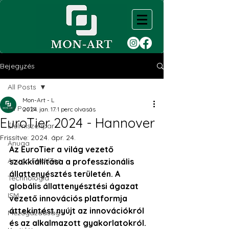
Bejegyzés
All Posts
Mon-Art - L
All Posts
2024. jan. 17.
1 perc olvasás
EuroTier 2024 - Hannover
Élelmiszeripar
Frissítve:
2024. ápr. 24.
Anuga
Az EuroTier a világ vezető 
Anuga FoodTec
szakkiállítása a professzionális 
állattenyésztés területén. A 
Technológia
globális állattenyésztési ágazat 
ISM
vezető innovációs platformja 
áttekintést nyújt az innovációkról 
Mezőgazdaság
és az alkalmazott gyakorlatokról. 