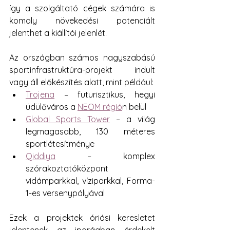
így a szolgáltató cégek számára is 
komoly növekedési potenciált 
jelenthet a kiállítói jelenlét.
Az országban számos nagyszabású 
sportinfrastruktúra-projekt indult 
vagy áll előkészítés alatt, mint például:
Trojena
 – futurisztikus, hegyi 
üdülőváros a 
NEOM régió
n belül
Global Sports Tower
 – a világ 
legmagasabb, 130 méteres 
sportlétesítménye 
Qiddiya
 – komplex 
szórakoztatóközpont 
vidámparkkal, víziparkkal, Forma-
1-es versenypályával
Ezek a projektek óriási keresletet 