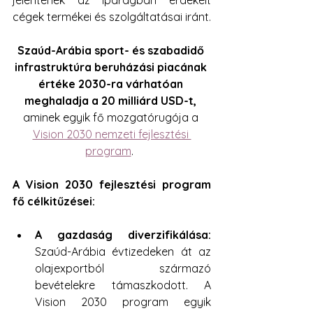
jelentenek az iparágban érdekelt 
cégek termékei és szolgáltatásai iránt.
Szaúd-Arábia sport- és szabadidő 
infrastruktúra beruházási piacának 
értéke 2030-ra várhatóan 
meghaladja a 20 milliárd USD-t, 
aminek egyik fő mozgatórugója a 
Vision 2030 nemzeti fejlesztési 
program
.  
A Vision 2030 fejlesztési program 
fő célkitűzései:
A gazdaság diverzifikálása: 
Szaúd-Arábia évtizedeken át az 
olajexportból származó 
bevételekre támaszkodott. A 
Vision 2030 program egyik 