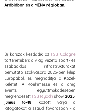
Arábiában és a MENA régióban.  
Új korszak kezdődik az 
FSB Cologne
történetében: a világ vezető sport- és 
szabadidős infrastruktúrákat 
bemutató szakvására 2025-ben kilép 
Európából, és meghódítja a Közel-
Keletet. A Koelnmesse és a dmg 
events együttműködésében 
megrendezett 
FSB Riyadh
 show 
2025. 
június 16–18.
 között várja a 
látogatókat a szaúdi fővárosban – a 