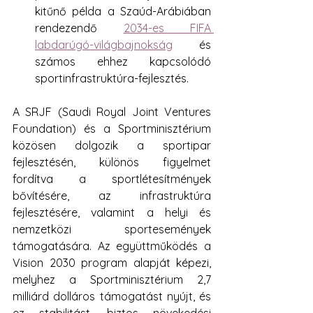
kitűnő példa a Szaúd-Arábiában 
rendezendő 
2034-es FIFA 
labdarúgó-világbajnokság
 és 
számos ehhez kapcsolódó 
sportinfrastruktúra-fejlesztés.
A SRJF (Saudi Royal Joint Ventures 
Foundation) és a Sportminisztérium 
közösen dolgozik a sportipar 
fejlesztésén, különös figyelmet 
fordítva a sportlétesítmények 
bővítésére, az infrastruktúra 
fejlesztésére, valamint a helyi és 
nemzetközi sportesemények 
támogatására. Az együttműködés a 
Vision 2030 program alapját képezi, 
melyhez a Sportminisztérium 2,7 
milliárd dolláros támogatást nyújt, és 