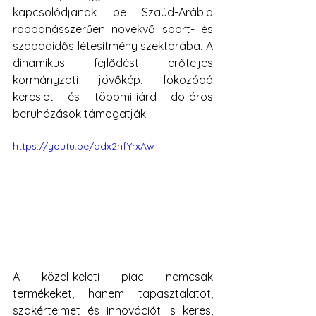
kapcsolódjanak be Szaúd-Arábia 
robbanásszerűen növekvő sport- és 
szabadidős létesítmény szektorába. A 
dinamikus fejlődést erőteljes 
kormányzati jövőkép, fokozódó 
kereslet és többmilliárd dolláros 
beruházások támogatják.
https://youtu.be/adx2nfYrxAw
A közel-keleti piac nemcsak 
termékeket, hanem tapasztalatot, 
szakértelmet és innovációt is keres, 