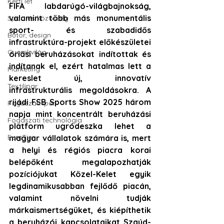
Kerti lét
FIFA labdarúgó-világbajnokság, 
valamint több más monumentális 
Sport és közösség
sport- és szabadidős 
Bútor, design
infrastruktúra-projekt előkészületei 
Gyerekvilág
óriási beruházásokat indítottak és 
indítanak el, ezért hatalmas lett a 
Marketing
kereslet új, innovatív 
Textilipar
infrastrukturális megoldásokra.
 A 
rijádi FSB Sports Show 2025 három 
Fogászati ipar
napja mint koncentrált beruházási 
Fogászati technológia
platform ugródeszka lehet a 
EuroTier
magyar vállalatok számára is, mert 
a helyi és régiós piacra korai 
belépőként megalapozhatják 
pozíciójukat Közel-Kelet egyik 
legdinamikusabban fejlődő piacán, 
valamint növelni tudják 
márkaismertségüket, és kiépíthetik 
a beruházói kapcsolataikat Szaúd-