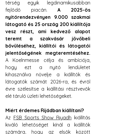
térség egyik legdinamikusabban 
fejlődő piacán. 
A 2025-ös 
nyitórendezvényen 9.000 szakmai 
látogató és 25 ország 200 kiállítója 
vesz részt, ami kedvező alapot 
teremt a szakvásár jövőbeli 
bővüléséhez, kiállítói és látogatói 
jelentőségének megteremtéséhez.
A Koelnmesse célja és ambíciója, 
hogy ezt a nyitó lendületet 
kihasználva növelje a kiállítók és 
látogatók számát 2026-ra, és évről 
évre szélesítse a kiállítási résztvevők 
elé táruló üzleti lehetőségeket.
Miért érdemes Rijádban kiállítani?
Az 
FSB Sports Show Riyadh
 kiállítás 
kiváló lehetőséget kínál a kiállítók 
számára, hogy az elsők között 