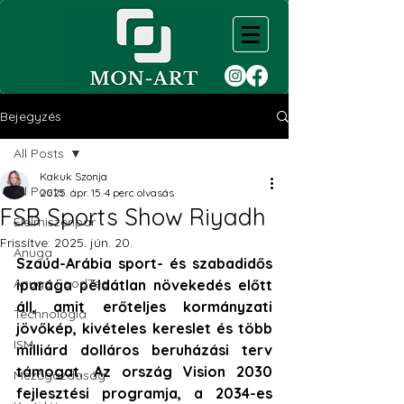
Bejegyzés
All Posts
Kakuk Szonja
All Posts
2025. ápr. 15.
4 perc olvasás
FSB Sports Show Riyadh
Élelmiszeripar
Frissítve:
2025. jún. 20.
Anuga
Szaúd-Arábia sport- és szabadidős 
Anuga FoodTec
iparága példátlan növekedés előtt 
áll, amit erőteljes kormányzati 
Technológia
jövőkép, 
kivételes 
kereslet és több 
ISM
milliárd dolláros beruházási terv 
támogat. Az ország Vision 2030 
Mezőgazdaság
fejlesztési programja, a 2034-es 