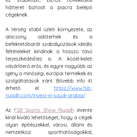
ez stabilitást, biztos növekedési 
hátteret biztosít a piacra belépő 
cégeknek.
A térség stabil üzleti környezete, az 
alacsony adóterhek és a 
befektetőbarát szabályozások ideális 
feltételeket kínálnak a hosszú távú 
terjeszkedéshez is. A közel-keleti 
vásárlóerő erős, és egyre nagyobb az 
igény a minőségi, európai termékek és 
szolgáltatások iránt. Bővebb info itt 
érhető el: 
https://www.fsb-
riyadh.com/invest-in-saudi-arabia/
Az 
FSB Sports Show Riyadh
 évente 
kínál kiváló lehetőséget, hogy a cégek 
olyan építészekkel, városi, állami és 
nemzetközi sporthatóságokkal, 