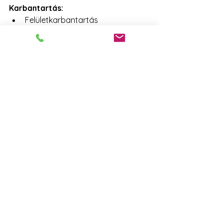
Karbantartás:
Felületkarbantartás
Kertészeti, gondozási eszközök
Biztonsági és védőfelszerelések
Medence- és wellnessfelszerelések: 
Vízkezelés
Medencetechnológia
Szauna és wellness
Privát spa
Környezettudatos, zöld életmód
Medencefejlesztés- és telepítés: 
Közhasználatú úszómedencék 
telepítése
Magánhasználatú úszómedencék 
építése