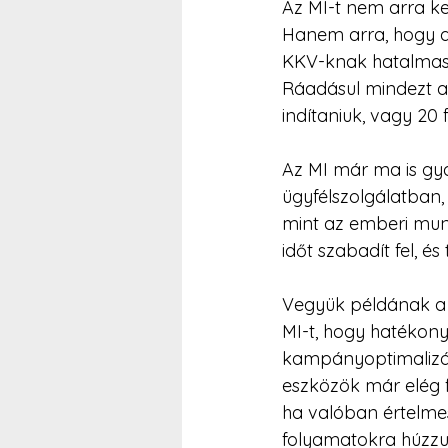
Az MI-t nem arra ke
Hanem arra, hogy a
KKV-knak hatalmas 
Ráadásul mindezt ané
indítaniuk, vagy 20 
Az MI már ma is gya
ügyfélszolgálatban
mint az emberi mun
időt szabadít fel, é
Vegyük példának a 
MI-t, hogy hatékony
kampányoptimalizálá
eszközök már elég f
ha valóban értelme
folyamatokra húzzu