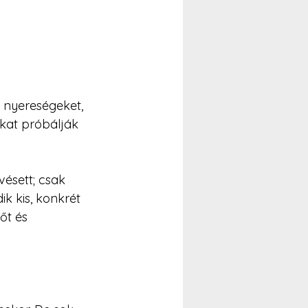
 nyereségeket, 
kat próbálják 
ésett; csak 
k kis, konkrét 
t és 