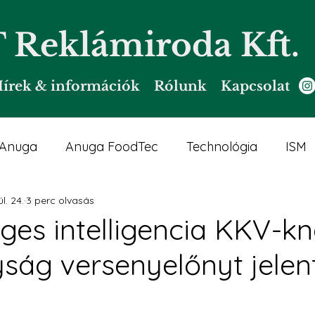
Reklámiroda Kft.
írek & információk
Rólunk
Kapcsolat
Anuga
Anuga FoodTec
Technológia
ISM
l. 24.
3 perc olvasás
sség
Bútor, design
Gyerekvilág
Marketing
ges intelligencia KKV-kn
ság versenyelőnyt jelen
ti technológia
EuroTier