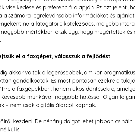
k viselkedése és preferenciái alapján. Ez azt jelenti, 
 a számára legrelevánsabb információkat és ajánlatok
yeként nő a látogatói elköteleződés, mélyebb intera
ek nagyobb mértékben érzik úgy, hogy megértették és 
.
jtsük el a faxgépet, válasszuk a fejlődést
ig akkor voltak a legerősebbek, amikor pragmatikus
ottan gondolkodtak. És most pontosan ezekre a tulaj
I-re a faxgépekben, hanem okos döntésekre, amelyek
. Kevesebb munkával, nagyobb hatással. Olyan folyam
k – nem csak digitális álarcot kapnak.
ölről kezdeni. De néhány dolgot lehet jobban csinálni
élkül is.