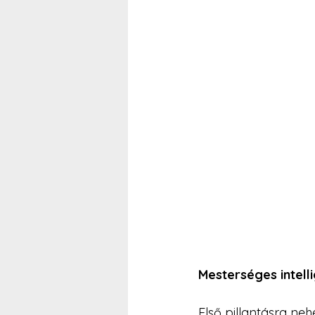
Mesterséges intell
Első pillantásra ne