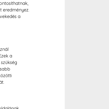
ntosíthatnak, 
t eredményez. 
övekedés a 
znál 
Ezek a 
 szükség 
osabb 
özötti 
t.
oldalának 