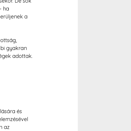
ekor. De sok 
– ha 
erüljenek a 
ottság, 
bbi gyakran 
égek adottak. 
lására és 
 elemzésével 
n az 