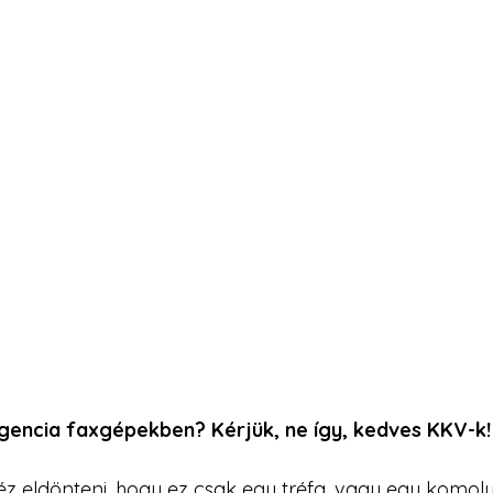
igencia faxgépekben? Kérjük, ne így, kedves KKV-k!
héz eldönteni, hogy ez csak egy tréfa, vagy egy komol