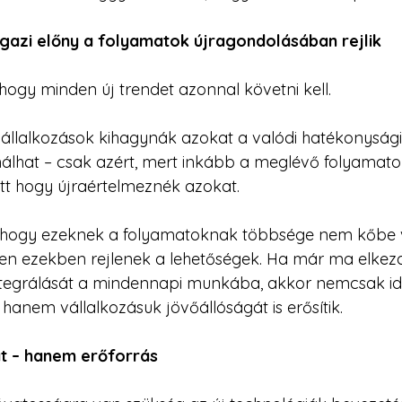
igazi előny a folyamatok újragondolásában rejlik
hogy minden új trendet azonnal követni kell.
vállalkozások kihagynák azokat a valódi hatékonysági
álhat – csak azért, mert inkább a meglévő folyamato
lyett hogy újraértelmeznék azokat.
, hogy ezeknek a folyamatoknak többsége nem kőbe v
n ezekben rejlenek a lehetőségek. Ha már ma elkezdi
tegrálását a mindennapi munkába, akkor nemcsak idő
hanem vállalkozásuk jövőállóságát is erősítik.
t – hanem erőforrás