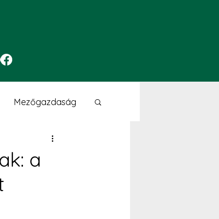
Mezőgazdaság
Textilipar
ak: a
t