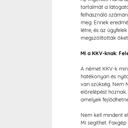
tartalmát a látogató
felhasználó számára
meg. Ennek eredmén
létre, és az ügyfel
megszólították őket
MI a KKV-knak: Fele
A német KKV-k mind
hatékonyan és nyit
van szükség. Nem M
előrelépést hoznak
amelyek fejlődhetne
Nem kell mindent el
MI segíthet. Faxgép n