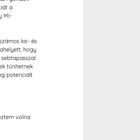
iát a 
y MI-
 számos kis- és 
ahelyett, hogy 
 sebtapasszal 
ek tűnhetnek 
g potenciált 
eztem volna 