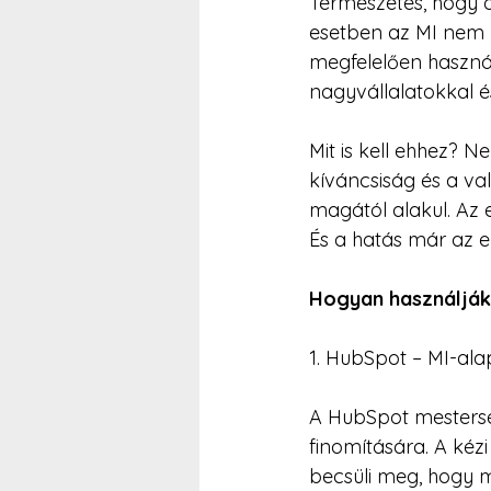
Természetes, hogy 
esetben az MI nem 
megfelelően használ
nagyvállalatokkal és
Mit is kell ehhez? N
kíváncsiság és a va
magától alakul. Az 
És a hatás már az e
Hogyan használják
1. HubSpot – MI-ala
A HubSpot mesterség
finomítására. A kéz
becsüli meg, hogy m