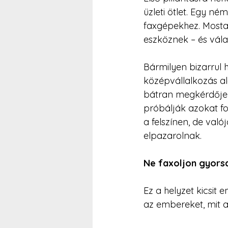
üzleti ötlet. Egy n
faxgépekhez. Mostan
eszköznek – és válas
Bármilyen bizarrul h
középvállalkozás al
bátran megkérdőjele
próbálják azokat fo
a felszínen, de val
elpazarolnak.
Ne faxoljon gyors
Ez a helyzet kicsit
az embereket, mit a