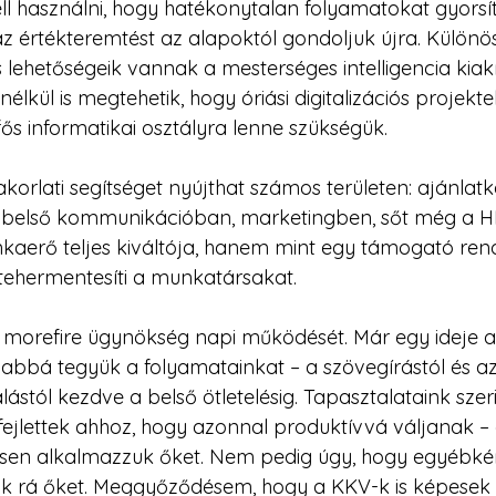
ll használni, hogy hatékonytalan folyamatokat gyorsíts
z értékteremtést az alapoktól gondoljuk újra. Különö
lehetőségeik vannak a mesterséges intelligencia kiak
lkül is megtehetik, hogy óriási digitalizációs projekte
fős informatikai osztályra lenne szükségük.
korlati segítséget nyújthat számos területen: ajánlatk
, belső kommunikációban, marketingben, sőt még a H
kaerő teljes kiváltója, hanem mint egy támogató rend
s tehermentesíti a munkatársakat.
morefire ügynökség napi működését. Már egy ideje a
abbá tegyük a folyamatainkat – a szövegírástól és az
stól kezdve a belső ötletelésig. Tapasztalataink szeri
ejlettek ahhoz, hogy azonnal produktívvá váljanak – 
sen alkalmazzuk őket. Nem pedig úgy, hogy egyébként 
k rá őket. Meggyőződésem, hogy a KKV-k is képesek 