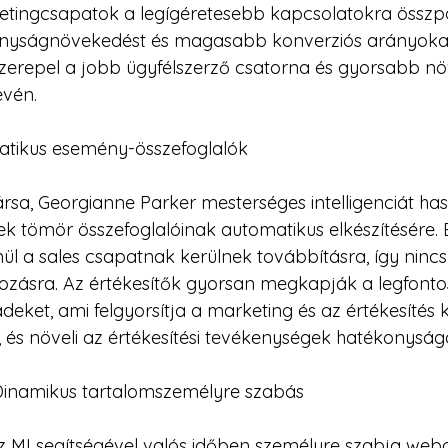
ketingcsapatok a legígéretesebb kapcsolatokra összpo
konyságnövekedést és magasabb konverziós arányoka
szerepel a jobb ügyfélszerző csatorna és gyorsabb n
évén.
matikus esemény-összefoglalók
rsa, Georgianne Parker mesterséges intelligenciát has
 tömör összefoglalóinak automatikus elkészítésére. 
nül a sales csapatnak kerülnek továbbításra, így nincs
zásra. Az értékesítők gyorsan megkapják a legfont
deket, ami felgyorsítja a marketing és az értékesítés k
 és növeli az értékesítési tevékenységek hatékonyságá
 Dinamikus tartalomszemélyre szabás
z MI segítségével valós időben személyre szabja web