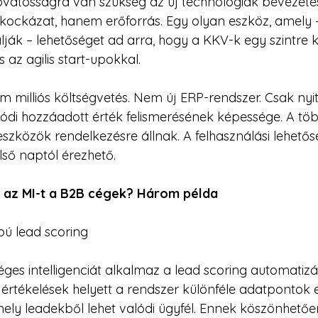
óvatosságra van szükség az új technológiák bevezetés
kockázat, hanem erőforrás. Egy olyan eszköz, amely 
ják – lehetőséget ad arra, hogy a KKV-k egy szintre k
 az agilis start-upokkal.
em milliós költségvetés. Nem új ERP-rendszer. Csak nyit
lódi hozzáadott érték felismerésének képessége. A tö
eszközök rendelkezésre állnak. A felhasználási lehetős
lső naptól érezhető.
 az MI-t a B2B cégek? Három példa
pú lead scoring
es intelligenciát alkalmaz a lead scoring automatizá
i értékelések helyett a rendszer különféle adatpontok
ely leadekből lehet valódi ügyfél. Ennek köszönhetőe