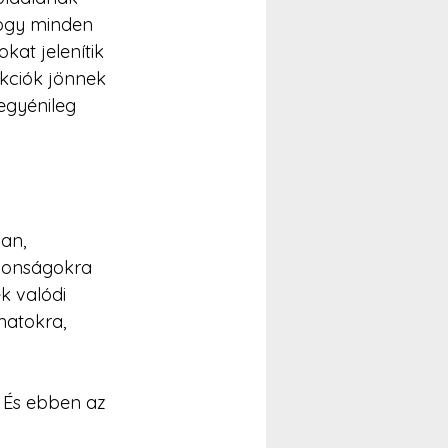
hogy minden 
at jelenítik 
kciók jönnek 
egyénileg 
an, 
donságokra 
 valódi 
atokra, 
. És ebben az 