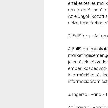
értékesítési és mar
ami jelentős haté
Az előnyök között 
célzott marketing r
2. FullStory – Auto
A FullStory munkatá
marketingesemények
jelentések közvetle
emberi közbeavatko
információkat és lea
információáramlást,
3. Ingersoll Rand –
Az Ingersoll Rand a