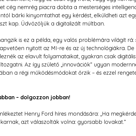
émet cég nemrég piacra dobta a mesterséges intelligenc
tól bárki kinyomtathat egy kérdést, elküldheti azt eg
zt kap. Üdvözöljük a digitalizált múltban.
angzik is ez a példa, egy valós problémára világít rá:
apvetően nyitott az MI-re és az új technológiákra. De 
znék az elavult folyamataikat, gyakran csak digitális
ltozgatni. Az így születő „innovációk” ugyan modernn
ójában a régi működésmódokat őrzik – és ezzel rengete
abban – dolgozzon jobban!
 emlékeztet Henry Ford híres mondására: „Ha megkérd
karnak, azt válaszolták volna: gyorsabb lovakat.”