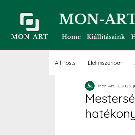
MON-ART 
Home
Kiállításaink
H
All Posts
Élelmiszeripar
Mon-Art - L
2025. jú
Kerti lét
Sport és közö
Mestersé
hatékony
Fogászati ipar
Fogásza