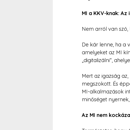
MI a KKV-knak: Az 
Nem arról van szó, 
De kár lenne, ha a 
amelyeket az MI kín
„digitalizálni”, ahe
Mert az igazság az
megszokott. És éppe
MI-alkalmazások in
minőséget nyernek, 
Az MI nem kockáza