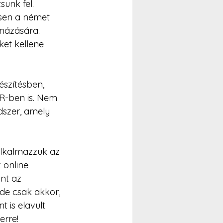
unk fel. 
sen a német 
názására. 
ket kellene 
észítésben, 
R-ben is. Nem 
szer, amely 
lkalmazzuk az 
 online 
nt az 
de csak akkor, 
is elavult 
erre!