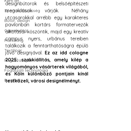
Kerti lét
designbútorok és belsőépítészeti 
megoldások várják. Néhány 
Sport és közösség
utcasarokkal arrébb egy karakteres 
Bútor, design
pavilonban kortárs formatervezők 
Gyerekvilág
alkotásai köszöntik, majd egy kreatív 
campus nyers, urbánus tereiben 
Marketing
találkozik a fenntarthatóságra épülő 
Textilipar
jövő designjával.
 Ez az idd cologne 
2025: szakkiállítás, amely kilép a 
Fogászati ipar
hagyományos vásárterek világából, 
Fogászati technológia
és Köln különböző pontjain kínál 
EuroTier
testközeli, városi designélményt.