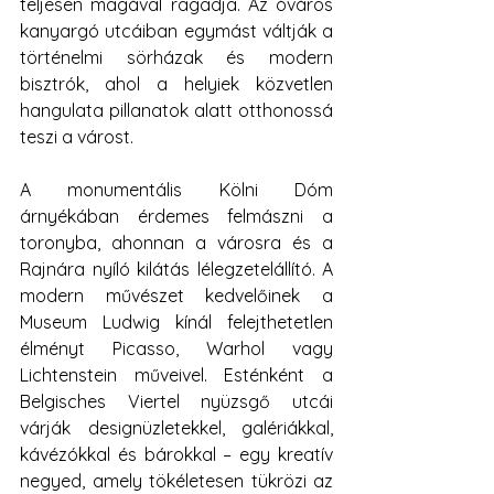
teljesen magával ragadja. Az óváros 
kanyargó utcáiban egymást váltják a 
történelmi sörházak és modern 
bisztrók, ahol a helyiek közvetlen 
hangulata pillanatok alatt otthonossá 
teszi a várost.
A monumentális Kölni Dóm 
árnyékában érdemes felmászni a 
toronyba, ahonnan a városra és a 
Rajnára nyíló kilátás lélegzetelállító. A 
modern művészet kedvelőinek a 
Museum Ludwig kínál felejthetetlen 
élményt Picasso, Warhol vagy 
Lichtenstein műveivel. Esténként a 
Belgisches Viertel nyüzsgő utcái 
várják designüzletekkel, galériákkal, 
kávézókkal és bárokkal – egy kreatív 
negyed, amely tökéletesen tükrözi az 