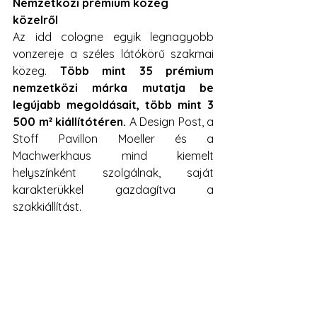
Nemzetközi prémium közeg 
közelről
Az idd cologne egyik legnagyobb 
vonzereje a széles látókörű szakmai 
közeg. 
Több mint 35 prémium 
nemzetközi márka mutatja be 
legújabb megoldásait, több mint 3 
500 m² kiállítótéren. 
A Design Post, a 
Stoff Pavillon Moeller és a 
Machwerkhaus mind kiemelt 
helyszínként szolgálnak, saját 
karakterükkel gazdagítva a 
szakkiállítást.