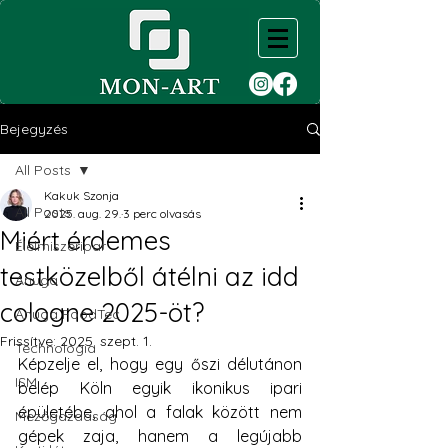
Bejegyzés
All Posts
Kakuk Szonja
All Posts
2025. aug. 29.
3 perc olvasás
Miért érdemes
Élelmiszeripar
testközelből átélni az idd
Anuga
cologne 2025-öt?
Anuga FoodTec
Frissítve:
2025. szept. 1.
Technológia
Képzelje el, hogy egy őszi délutánon 
ISM
belép Köln egyik ikonikus ipari 
épületébe, ahol a falak között nem 
Mezőgazdaság
gépek zaja, hanem a legújabb 