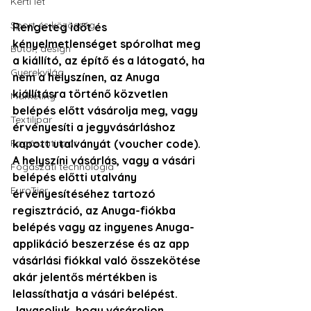
Kerti lét
Sport és közösség
Rengeteg időt és 
kényelmetlenséget spórolhat meg 
Bútor, design
a kiállító, az építő és a látogató, ha 
Gyerekvilág
nem a helyszínen, az Anuga 
kiállításra történő közvetlen 
Marketing
belépés előtt vásárolja meg, vagy 
Textilipar
érvényesíti a jegyvásárláshoz 
Fogászati ipar
kapott utalványát (voucher code).  
A helyszíni vásárlás, vagy a vásári 
Fogászati technológia
belépés előtti utalvány 
EuroTier
érvényesítéséhez tartozó 
regisztráció, az Anuga-fiókba 
belépés vagy az ingyenes Anuga-
applikáció beszerzése és az app 
vásárlási fiókkal való összekötése 
akár jelentős mértékben is 
lelassíthatja a vásári belépést. 
Javasoljuk, hogy vásároljon 