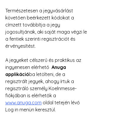
Természetesen a jegyvásárlást 
követően beérkezett kódokat a 
címzett továbbítja a jegy 
jogosultjának, aki saját maga végzi le 
a fentiek szerinti regisztrációt és 
érvényesítést.
A jegyeket célszerű és praktikus az 
ingyenesen elérhető  
Anuga 
applikáció
ba letölteni, de a 
regisztrált jegyek, ahogy írtuk a 
regisztráló személy Koelnmesse-
fiókjában is elérhetők a 
www.anuga.com
oldal tetején lévő 
Log in menün keresztül. 