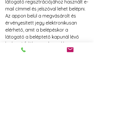
látogató regisztrációjához használt e-
mail címmel és jelszóval lehet belépni. 
Az appon belül a megvásárolt és 
érvényesített jegy elektronikusan 
elérhető, amit a belépéskor a 
látogató a beléptető kapunál lévő 
leolvasó felületen szkennel be.
Az Anuga applikáció hasznos 
segédeszköz a kiállítási részvétel 
hatékonyságának növeléshez is. Ezen 
a linken talál hasznos infókat az app 
használatáról: 
https://www.anuga.com/for-
exhibitors/digital-features/app/
4. Utazásra jogosító utalvány
A jegyeket tartalmazó e-mail 