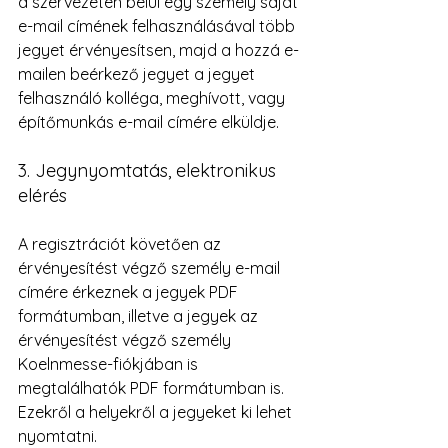
a szervezeten belül egy személy saját 
e-mail címének felhasználásával több 
jegyet érvényesítsen, majd a hozzá e-
mailen beérkező jegyet a jegyet 
felhasználó kolléga, meghívott, vagy 
építőmunkás e-mail címére elküldje.
3. Jegynyomtatás, elektronikus 
elérés
A regisztrációt követően az 
érvényesítést végző személy e-mail 
címére érkeznek a jegyek PDF 
formátumban, illetve a jegyek az 
érvényesítést végző személy 
Koelnmesse-fiókjában is 
megtalálhatók PDF formátumban is. 
Ezekről a helyekről a jegyeket ki lehet 
nyomtatni.