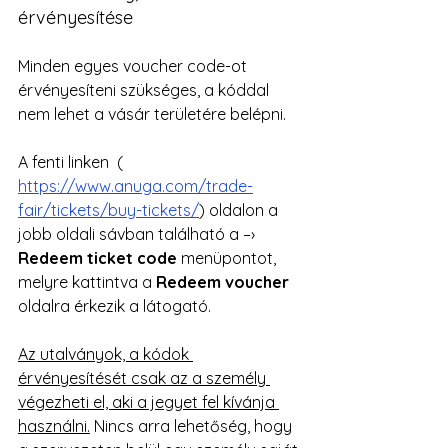
érvényesítése
Minden egyes voucher code-ot 
érvényesíteni szükséges, a kóddal 
nem lehet a vásár területére belépni.
A fenti linken  ( 
https://www.anuga.com/trade-
fair/tickets/buy-tickets/
) oldalon a 
jobb oldali sávban található a –› 
Redeem ticket code
 menüpontot, 
melyre kattintva a 
Redeem voucher
oldalra érkezik a látogató.
Az utalványok, a kódok 
érvényesítését csak az a személy 
végezheti el, aki a jegyet fel kívánja 
használni.
 Nincs arra lehetőség, hogy 