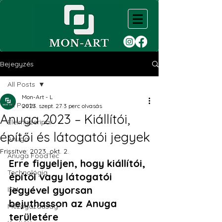
Bejegyzés
All Posts
Mon-Art - L
All Posts
2023. szept. 27.
3 perc olvasás
Anuga 2023 – Kiállítói,
Élelmiszeripar
építői és látogatói jegyek
Anuga
Frissítve:
2023. okt. 2.
Anuga FoodTec
Erre figyeljen, hogy kiállítói, 
Technológia
építői vagy látogatói 
jegyével gyorsan 
ISM
bejuthasson az Anuga 
Mezőgazdaság
területére