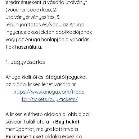
eredményeként a vásárló utalványt 
(voucher code) kap, 2. 
utalványérvényesítés, 3. 
jegynyomtatás és/vagy az Anuga 
ingyenes okostelefon applikációjának 
vagy az Anuga honlapján a vásárlási 
fiók használata.
1. Jegyvásárlás
Anuga kiállítói és látogatói jegyeket 
az alábbi linken lehet vásárolni: 
https://www.anuga.com/trade-
fair/tickets/buy-tickets/
A linken elérhető oldalon a jobb oldali 
sávban található a –› 
Buy ticket
menüpontot, melyre kattintva a 
Purchase ticket
 oldalra érkezik a 