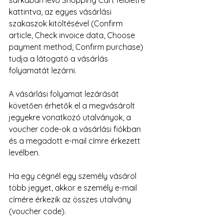
sarkában lévő Shopping Cart felületre 
kattintva, az egyes vásárlási 
szakaszok kitöltésével (Confirm 
article, Check invoice data, Choose 
payment method, Confirm purchase) 
tudja a látogató a vásárlás 
folyamatát lezárni.
A vásárlási folyamat lezárását 
követően érhetők el a megvásárolt 
jegyekre vonatkozó utalványok, a 
voucher code-ok a vásárlási fiókban 
és a megadott e-mail címre érkezett 
levélben.
Ha egy cégnél egy személy vásárol 
több jegyet, akkor e személy e-mail 
címére érkezik az összes utalvány 
(voucher code).